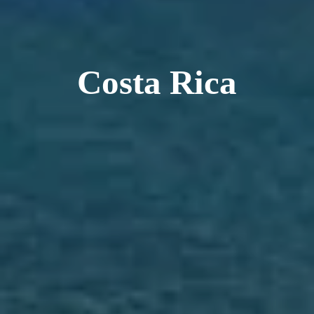
Costa Rica