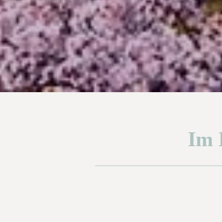
Im 
Fortschritt
0%
1
Page 2
2
Page 3