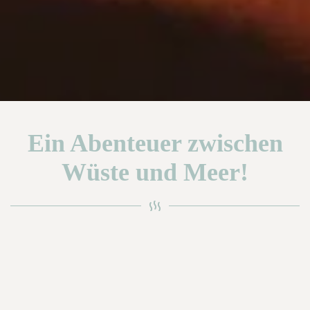
Ein Abenteuer zwischen
Wüste und Meer!
Fortschritt
0%
1
Page 2
2
Page 3
Reiseinspiration