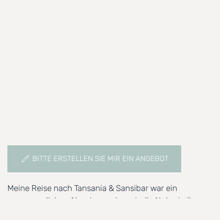
E-Mail Bestätigen
*
Datenschutzbestimmungen
*
Mit dem Absenden des Formulars akzeptieren Sie
unsere
Datenschutzerklärung
Anfrage absenden
Zurück
Nächste
BITTE ERSTELLEN SIE MIR EIN ANGEBOT
Meine Reise nach Tansania & Sansibar war ein
unvergessliches Abenteuer, das mir die Natur in ihrer
beeindruckendsten Form nähergebracht hat. Von der