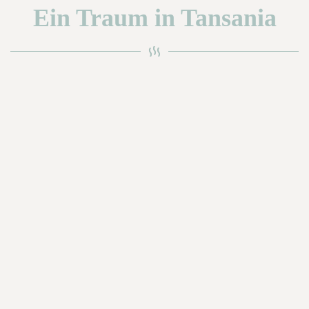
Ein Traum in Tansania
Fortschritt
0%
1
Page 2
2
Page 3
Reiseinspiration
Bitte erstellen Sie mir ein Angebot zu
Reisezeitraum ab
*
Reisezeitraum bis
*
Anzahl Personen
*
Davon Kinder bis 11